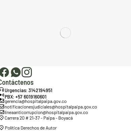
Contáctenos
Urgencias: 3142194951
PBX: +57 6019160601
gerencia@hospitalpaipa.gov.co
notificacionesjudiciales@hospitalpaipa.gov.co
lineaanticorrupcion@hospitalpaipa.gov.co
Carrera 20 # 21-37 - Paipa - Boyacá
Política Derechos de Autor