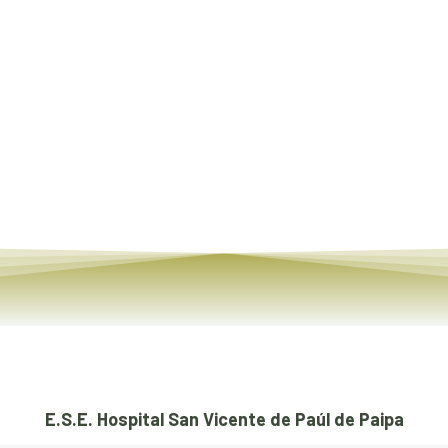
Nulla et consectetur ligula, ut fringilla velit.
Interdum et sit amet tempor. In sit amet neque non
tellus interdum tincidunt eget eu odio.
Read article
E.S.E. Hospital San Vicente de Paúl de Paipa