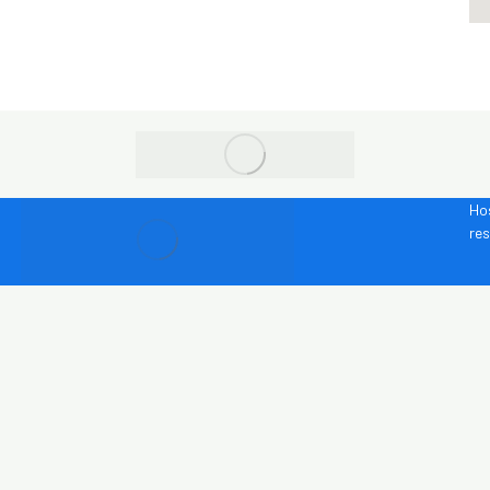
Ho
re