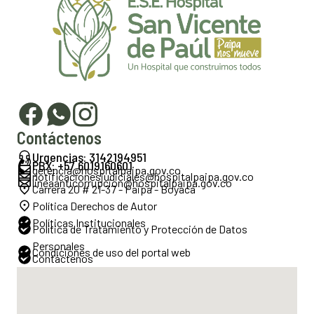
Contáctenos
Urgencias: 3142194951
PBX: +57 6019160601
gerencia@hospitalpaipa.gov.co
notificacionesjudiciales@hospitalpaipa.gov.co
lineaanticorrupcion@hospitalpaipa.gov.co
Carrera 20 # 21-37 - Paipa - Boyacá
Política Derechos de Autor
Políticas Institucionales
Política de Tratamiento y Protección de Datos
Personales
Condiciones de uso del portal web
Contáctenos