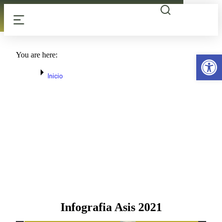
Menú
Abrir b
You are here:
Inicio
Análisis de la situación en …
ANÁLISIS DE LA
SITUACIÓN EN SALUD
Infografia Asis 2021