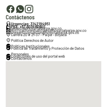
Contáctenos
Urgencias: 3142194951
PBX: +57 6019160601
gerencia@hospitalpaipa.gov.co
notificacionesjudiciales@hospitalpaipa.gov.co
lineaanticorrupcion@hospitalpaipa.gov.co
Carrera 20 # 21-37 - Paipa - Boyacá
Política Derechos de Autor
Políticas Institucionales
Política de Tratamiento y Protección de Datos
Personales
Condiciones de uso del portal web
Contáctenos