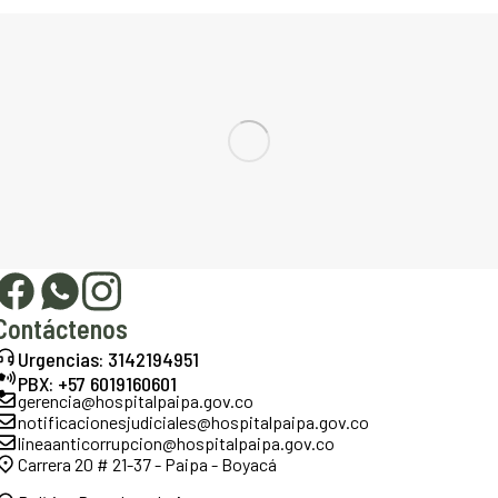
Contáctenos
Urgencias: 3142194951
PBX: +57 6019160601
gerencia@hospitalpaipa.gov.co
notificacionesjudiciales@hospitalpaipa.gov.co
lineaanticorrupcion@hospitalpaipa.gov.co
Carrera 20 # 21-37 - Paipa - Boyacá