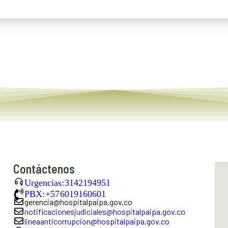
Contáctenos
Urgencias: 3142194951
PBX: +57 6019160601
gerencia@hospitalpaipa.gov.co
notificacionesjudiciales@hospitalpaipa.gov.co
lineaanticorrupcion@hospitalpaipa.gov.co