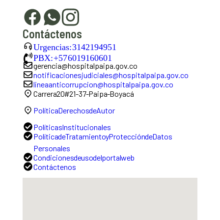
Contáctenos
Urgencias: 3142194951
PBX: +57 6019160601
gerencia@hospitalpaipa.gov.co
notificacionesjudiciales@hospitalpaipa.gov.co
lineaanticorrupcion@hospitalpaipa.gov.co
Carrera 20 # 21-37 - Paipa - Boyacá
Política Derechos de Autor
Políticas Institucionales
Política de Tratamiento y Protección de Datos
Personales
Condiciones de uso del portal web
Contáctenos