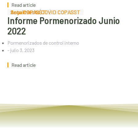
Read article
Acta COPASST
Seguimiento COVID COPASST
Acta COPASST
Seguimiento COVID COPASST
Informe Pormenorizado Junio
2022
Pormenorizados de control interno
-
julio 3, 2023
Read article