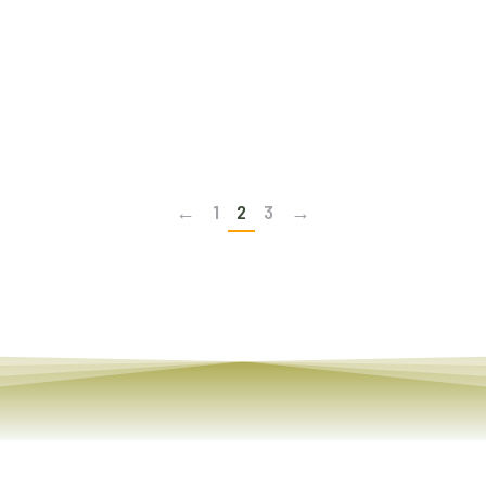
Transparencia y acceso a la información pública
-
octubre 10, 2021
Read article
←
1
2
3
→