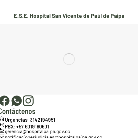
E.S.E. Hospital San Vicente de Paúl de Paipa
Contáctenos
Urgencias: 3142194951
PBX: +57 6019160601
gerencia@hospitalpaipa.gov.co
notificacionesjudiciales@hospitalpaipa.gov.co