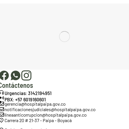
Contáctenos
Urgencias: 3142194951
PBX: +57 6019160601
gerencia@hospitalpaipa.gov.co
notificacionesjudiciales@hospitalpaipa.gov.co
lineaanticorrupcion@hospitalpaipa.gov.co
Carrera 20 # 21-37 - Paipa - Boyacá